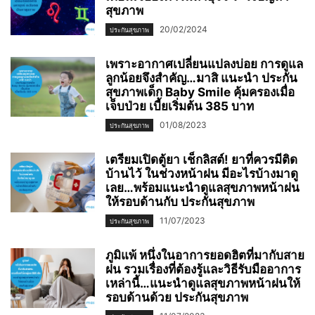
สุขภาพ
20/02/2024
ประกันสุขภาพ
เพราะอากาศเปลี่ยนแปลงบ่อย การดูแล
ลูกน้อยจึงสำคัญ…มาสิ แนะนำ ประกัน
สุขภาพเด็ก Baby Smile คุ้มครองเมื่อ
เจ็บป่วย เบี้ยเริ่มต้น 385 บาท
01/08/2023
ประกันสุขภาพ
เตรียมเปิดตู้ยา เช็กลิสต์! ยาที่ควรมีติด
บ้านไว้ ในช่วงหน้าฝน มีอะไรบ้างมาดู
เลย…พร้อมแนะนำดูแลสุขภาพหน้าฝน
ให้รอบด้านกับ ประกันสุขภาพ
11/07/2023
ประกันสุขภาพ
ภูมิแพ้ หนึ่งในอาการยอดฮิตที่มากับสาย
ฝน รวมเรื่องที่ต้องรู้และวิธีรับมืออาการ
เหล่านี้…แนะนำดูแลสุขภาพหน้าฝนให้
รอบด้านด้วย ประกันสุขภาพ