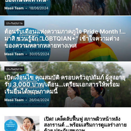
Masii Team
-
18/06/2024
ประกันสุขภาพ
ต้อนรับเดือนแห่งความภาคภูใจ Pride Month !…
มาสิ ชวนรู้จัก “LGBTQIAN+” เข้าใจความต่าง
ของความหลากหลายทางเพศ
Masii Team
-
30/05/2024
ประกันสุขภาพ
เปิดเงื่อนไข คุณสมบัติ ครอบครัวอุปถัมภ์ ผู้สูงอายุ
รับ 3,000 บาท/เดือน…เตรียมเอกสารให้พร้อม
เริ่มยื่นได้พฤษภาคมนี้
Masii Team
-
26/04/2024
เปิด! เคล็ดลับฟื้นฟู สภาพผิวหน้าหลัง
สงกรานต์ …พร้อมเสริมการดูแลร่างกาย
ด้วย ประกันสุขภาพ