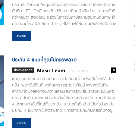
ครับ และ สำหรับกองทุนยอดนิยมสำหรับการยื่นภาษีลดหย่อนภาษี
นั่นคือ LTF , RMF แถมยังได้รับความนิยมกันอีกด้วย เรามาดูกันดี
กว่าครับว่า สองตัวนี้ จะช่วยในการยื่นภาษีลดหย่อนภาษีคืนภาษี ได้
มากขนาดไหน อย่าลืมทำ LTF , RMF เพื่อยื่นภาษีและลดหย่อนภาษี
กัน เรามารู้จัก LTF กัน มันคืออะไร LTF หรือที่ใครๆก็รู้จักกันในชื่อ
กองทุนรวมหุ้นระยะยาว (Long Term Equity Fund) เราสามารถซื้อ
อ่านต่อ..
ได้ไม่เกิน 15% ของจำนวนเงินที่ต้องเสียภาษีและไม่เกิน 500,000
บาท และต้องถือครองไม่น้อยกว่า 7 ปี ปฏิทินครับ...
ประกัน 4 แบบที่คุณไม่ควรพลาด
Masii Team
-
ประกันสุขภาพ
0
05/07/2018
เราทุกคนต้องการความมั่นคงและปลอดภัยในทรัพย์สินใช่หรือเปล่า
ครับ เพราะวันดีคืนดี จะเกิดเหตุการณ์อะไรก็ไม่รู้ เพราะฉะนั้นสิ่ง
สำคัญที่จะช่วยลดทอนความเสี่ยงและการสูญเสียเราสิ่งหนึ่งนั่นคือ
การทำประกัน แต่เพราะประกันเองก็มีหลากหลายรูปแบบ แต่ มีเพียง
4 ประเภทเท่านั้นที่ใกล้ตัวเราครับ เรามาดูกันดีกว่าว่ามีอะไรบ้างครับ
ประกัน 4 แบบที่คุณไม่ควรพลาด 1.การทำประกันภัยเกี่ยวกับที่อยู่
อาศัย อสังหาริมทรัพย์ แน่นอนว่า ที่อยู่อาศัย อสังหาริมทรัพย์
ถือเป็นสิ่งที่สำคัญกับเรา และเป็นสิ่งที่เราควรทำประกันไว้เช่น
อ่านต่อ..
เดียวกัน เพราะหากวันนึงเกิดอุบัติเหตุ อัคคีภัย น้ำท่วม หรือความ