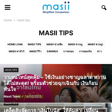
Home
masii tips
MASII TIPS
HOME LOAN
MASII TIPS
MASII ชวนชิม
MASII ชวนมู
MASII ชวนมู!
MASII พาทัวร์
MASII รีวิว
SAVINGS
การลงทุน
การออมเงิน
ข่าว
บัตรกดเงินสด
บัตรสมาชิกโรงแรม
บัตรเครดิต
บัตรเดบิต
บ้านแลกเงิน
ประกันกลุ่ม
ประกันการเดินทาง
ประกันคุณแม่ตั้งครรภ์
ประกันภัยภาคธุรกิจ
MASII TIPS
ประกันภัยรถยนต์
ประกันภัยโดรน
ประกันภัยไซเบอร์
ประกันรถมอเตอร์ไซค์
วาเลนไทน์สุดคุ้ม – ใช้เงินอย่างชาญฉลาด หวาน
ประกันวินาศภัย
ประกันสัตว์เลี้ยง
ประกันสุขภาพ
ประกันสุขภาพเด็ก
ได้ไม่สะดุด! พร้อมตัวช่วยฉุกเฉินกับ เงินก้อน
ประกันอสังหาริมทรัพย์
ประกันอุบัติเหตุ
พ.ร.บ.
รถแลกเงิน
รีไฟแนนซ์บ้าน
ทันใจ
วาไรตี้
สินเชื่อธุรกิจ SME
สินเชื่อส่วนบุคคล
หุ้น
โปรโมชั่น
Masii Team
-
14/02/2025
MASII TIPS
เคล็ดลับจัดการ “เงินโบนัส” ให้คุ้มค่า! เปลี่ยน