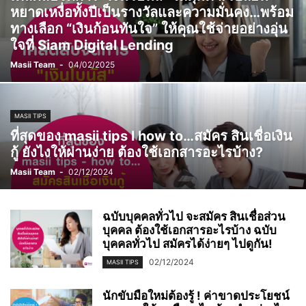
หยาดเหงื่อทั้งปีเป็นรางวัลและความมั่นคง…พร้อม
ทางเลือก “เงินก้อนทันใจ” ให้คุณใช้จ่ายอย่างอุ่น
ใจที่ Siam Digital Lending
Masii Team
-
04/02/2025
MASII TIPS
ที่สุดของ masii tips l how to…สมัคร สินเชื่อเงิน
กู้ ยังไงให้ผ่านง่าย ต้องใช้เอกสารอะไรบ้าง?
Masii Team
-
02/12/2024
ฉบับบุคคลทั่วไป จะสมัคร สินเชื่อส่วน
บุคคล ต้องใช้เอกสารอะไรบ้าง ฉบับ
บุคคลทั่วไป สมัครได้ง่ายๆ ไปดูกัน!
02/12/2024
MASII TIPS
นักขับมือใหม่ต้องรู้ ! ค่าขาดประโยชน์