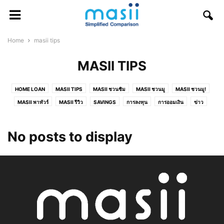
Home
masii tips
MASII TIPS
HOME LOAN
MASII TIPS
MASII ชวนชิม
MASII ชวนมู
MASII ชวนมู!
MASII พาทัวร์
MASII รีวิว
SAVINGS
การลงทุน
การออมเงิน
ข่าว
บัตรกดเงินสด
บัตรสมาชิกโรงแรม
บัตรเครดิต
บัตรเดบิต
บ้านแลกเงิน
ประกันกลุ่ม
ประกันการเดินทาง
ประกันคุณแม่ตั้งครรภ์
ประกันภัยภาคธุรกิจ
No posts to display
ประกันภัยรถยนต์
ประกันภัยโดรน
ประกันภัยไซเบอร์
ประกันรถมอเตอร์ไซค์
ประกันวินาศภัย
ประกันสัตว์เลี้ยง
ประกันสุขภาพ
ประกันสุขภาพเด็ก
ประกันอสังหาริมทรัพย์
ประกันอุบัติเหตุ
พ.ร.บ.
รถแลกเงิน
รีไฟแนนซ์บ้าน
วาไรตี้
สินเชื่อธุรกิจ SME
สินเชื่อส่วนบุคคล
หุ้น
โปรโมชั่น