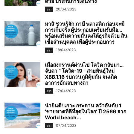
ด้วย ประกันการเดินทาง
20/04/2023
ข่าว
มาสิ ชวนรู้จัก ภาษี พลาสติก ก่อนจะมี
การเก็บจริง ผู้ประกอบเตรียมรับมือ…
พร้อมเสริมความมั่นคงให้ธุรกิจด้วย สิน
เชื่อส่วนบุคคล เพื่อผู้ประกอบการ
18/04/2023
ข่าว
เมื่อสงกรานต์ผ่านไป โควิด กลับมา…
จับตา ” โควิด-19 ” สายพันธุ์ใหม่
XBB.1.16 รบกวนภูมิคุ้มกัน จนเกิด
อาการอักเสบทางตา
17/04/2023
ข่าว
น่ายินดี! เกาะ กระดาน คว้าอันดับ 1
‘ชายหาดที่ดีที่สุดในโลก’ ปี 2566 จาก
World beach...
07/04/2023
ข่าว