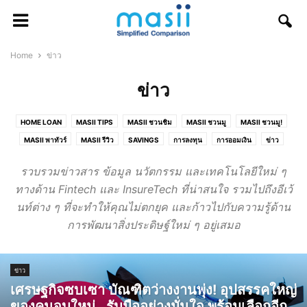
Home
ข่าว
ข่าว
HOME LOAN
MASII TIPS
MASII ชวนชิม
MASII ชวนมู
MASII ชวนมู!
MASII พาทัวร์
MASII รีวิว
SAVINGS
การลงทุน
การออมเงิน
ข่าว
บัตรกดเงินสด
บัตรสมาชิกโรงแรม
บัตรเครดิต
บัตรเดบิต
บ้านแลกเงิน
รวบรวมข่าวสาร ข้อมูล นวัตกรรม และเทคโนโลยีใหม่ ๆ
ประกันกลุ่ม
ประกันการเดินทาง
ประกันคุณแม่ตั้งครรภ์
ประกันภัยภาคธุรกิจ
ทางด้าน Fintech และ InsureTech ที่น่าสนใจ รวมไปถึงอีเว้
ประกันภัยรถยนต์
ประกันภัยโดรน
ประกันภัยไซเบอร์
ประกันรถมอเตอร์ไซค์
นท์ต่าง ๆ ที่จะทำให้คุณไม่ตกยุค และก้าวไปกับความรู้ด้าน
ประกันวินาศภัย
ประกันสัตว์เลี้ยง
ประกันสุขภาพ
ประกันสุขภาพเด็ก
การพัฒนาสิ่งประดิษฐ์ใหม่ ๆ อยู่เสมอ
ประกันอสังหาริมทรัพย์
ประกันอุบัติเหตุ
พ.ร.บ.
รถแลกเงิน
รีไฟแนนซ์บ้าน
วาไรตี้
สินเชื่อธุรกิจ SME
สินเชื่อส่วนบุคคล
หุ้น
โปรโมชั่น
ข่าว
เศรษฐกิจซบเซา บัณฑิตว่างงานพุ่ง! อุปสรรคใหญ่
ของคนจบใหม่…รับมืออย่างมั่นใจ พร้อมเลือกอีก