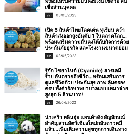
พร้อมเสริมความมั่นคงมีเงินใช้ด้วย สิน
เชื่อส่วนบุคคล
03/05/2023
ข่าว
เปิด 5 สินค้าไทยโดดเด่น ทุเรียน คว้า
สินค้าส่งออกสูงอันดับ 1 ในตลาดโลก…
พร้อมเสริมความมั่นคงให้กับกิจการด้วย
ประกันภัยธุรกิจ และโรงงานขนาดย่อม
03/05/2023
ข่าว
รู้จัก ไซยาไนด์ (Cyanide) สารเคมี
ร้าย อันตรายถึงชีวิต…พร้อมเสริมการ
ดูแลชีวิตด้วย ประกันสุขภาพ คุ้มครอง
ครบ ทั้งค่ารักษาพยาบาลแบบเหมาจ่าย
สูงสุด 5 ล้านบาท!
26/04/2023
ข่าว
น่าเศร้า หลินฮุ่ย แพนด้าดัง สัญลักษณ์
สำคัญสวนสัตว์เชียงใหม่กลับดาวหมี
แล้ว…เพิ่มเติมความสุขทุกการเดินทาง